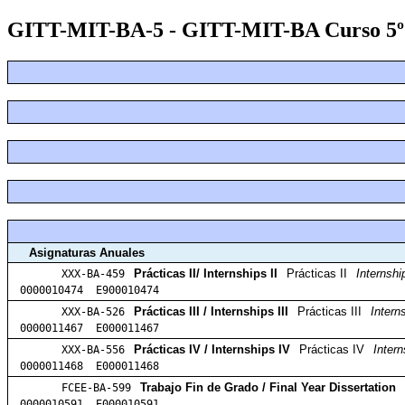
GITT-MIT-BA-5 - GITT-MIT-BA Curso 5º 
Asignaturas Anuales
XXX-BA-459
Prácticas II/ Internships II
Prácticas II
Internshi
0000010474 E900010474
XXX-BA-526
Prácticas III / Internships III
Prácticas III
Intern
0000011467 E000011467
XXX-BA-556
Prácticas IV / Internships IV
Prácticas IV
Inter
0000011468 E000011468
FCEE-BA-599
Trabajo Fin de Grado / Final Year Dissertation
0000010591 E000010591