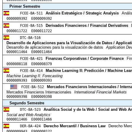
Primer Semestre
FCEE-BA-511
Análisis Estratégico / Strategic Analysis
Anális
0000009392 E000009392
FCEE-BA-515
Derivados Financieros / Financial Derivatives
0000011722 E000011722
DTC-BA-516
Desarrollo de Aplicaciones para la Visualización de Datos / Applicat
Desarrollo de aplicaciones para la visualización de datos
Application De
0000011464 E000011464
FCEE-BA-421
Finanzas Corporativas / Corporate Finance
Fi
0000008118 E000008379
FCEE-BA-414
Machine Learning II: Predicción / Machine Lear
Machine Learning II: Forecasting
0000009393 E000009393
FCEE-BA-512
Mercados Financieros Internacionales / Interna
Mercados Financieros Internacionales
International Financial Markets
0000009398 E000009398
Segundo Semestre
DTC-BA-523
Analítica Social y de la Web / Social and Web An
Social and Web Analytics
0000011466 E000011466
DER-BA-424
Derecho Mercantil / Business Law
Derecho Merc
0000009943 E900008122