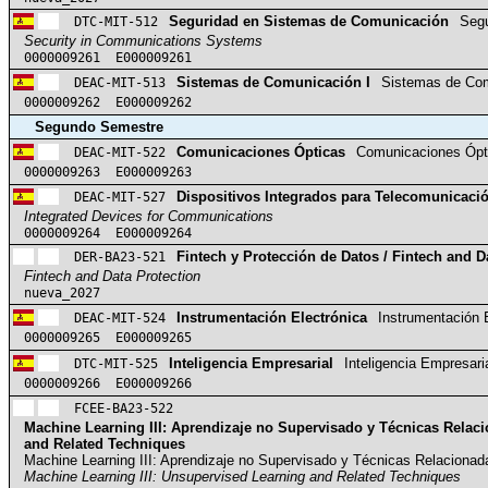
DTC-MIT-512
Seguridad en Sistemas de Comunicación
Segu
Security in Communications Systems
0000009261 E000009261
DEAC-MIT-513
Sistemas de Comunicación I
Sistemas de Com
0000009262 E000009262
Segundo Semestre
DEAC-MIT-522
Comunicaciones Ópticas
Comunicaciones Ópt
0000009263 E000009263
DEAC-MIT-527
Dispositivos Integrados para Telecomunicaci
Integrated Devices for Communications
0000009264 E000009264
DER-BA23-521
Fintech y Protección de Datos / Fintech and D
Fintech and Data Protection
nueva_2027
DEAC-MIT-524
Instrumentación Electrónica
Instrumentación 
0000009265 E000009265
DTC-MIT-525
Inteligencia Empresarial
Inteligencia Empresari
0000009266 E000009266
FCEE-BA23-522
Machine Learning III: Aprendizaje no Supervisado y Técnicas Relaci
and Related Techniques
Machine Learning III: Aprendizaje no Supervisado y Técnicas Relacionad
Machine Learning III: Unsupervised Learning and Related Techniques