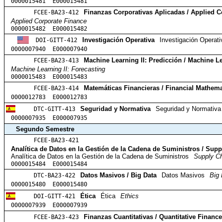
0000015481 E000015481
FCEE-BA23-412
Finanzas Corporativas Aplicadas / Applied C
Applied Corporate Finance
0000015482 E000015482
DOI-GITT-412
Investigación Operativa
Investigación Operati
0000007940 E000007940
FCEE-BA23-413
Machine Learning II: Predicción / Machine Le
Machine Learning II: Forecasting
0000015483 E000015483
FCEE-BA23-414
Matemáticas Financieras / Financial Mathema
0000012783 E000012783
DTC-GITT-413
Seguridad y Normativa
Seguridad y Normativa
0000007935 E000007935
Segundo Semestre
FCEE-BA23-421
Analítica de Datos en la Gestión de la Cadena de Suministros / Su
Analítica de Datos en la Gestión de la Cadena de Suministros
Supply C
0000015484 E000015484
DTC-BA23-422
Datos Masivos / Big Data
Datos Masivos
Big 
0000015480 E000015480
DOI-GITT-421
Ética
Ética
Ethics
0000007939 E000007939
FCEE-BA23-423
Finanzas Cuantitativas / Quantitative Finance