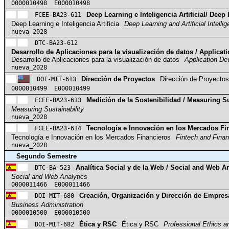
0000010498 E000010498
FCEE-BA23-611
Deep Learning e Inteligencia Artificial/ Deep 
Deep Learning e Inteligencia Artificia
Deep Learning and Artificial Intelli
nueva_2028
DTC-BA23-612
Desarrollo de Aplicaciones para la visualización de datos / Applicat
Desarrollo de Aplicaciones para la visualización de datos
Application De
nueva_2028
DOI-MIT-613
Dirección de Proyectos
Dirección de Proyectos
0000010499 E000010499
FCEE-BA23-613
Medición de la Sostenibilidad / Measuring Su
Measuring Sustainability
nueva_2028
FCEE-BA23-614
Tecnología e Innovación en los Mercados Fin
Tecnología e Innovación en los Mercados Financieros
Fintech and Finan
nueva_2028
Segundo Semestre
DTC-BA-523
Analítica Social y de la Web / Social and Web An
Social and Web Analytics
0000011466 E000011466
DOI-MIT-680
Creación, Organización y Dirección de Empres
Business Administration
0000010500 E000010500
DOI-MIT-682
Ética y RSC
Ética y RSC
Professional Ethics a