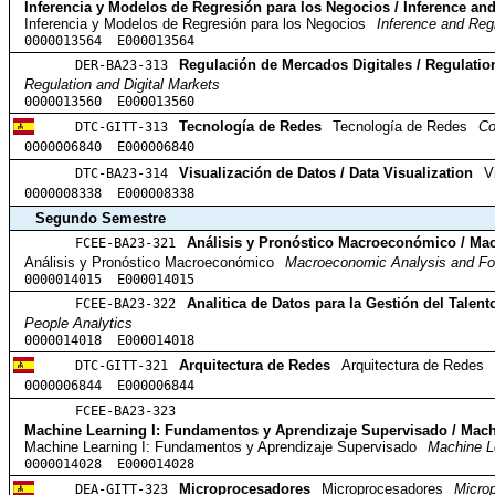
Inferencia y Modelos de Regresión para los Negocios / Inference an
Inferencia y Modelos de Regresión para los Negocios
Inference and Reg
0000013564 E000013564
DER-BA23-313
Regulación de Mercados Digitales / Regulation
Regulation and Digital Markets
0000013560 E000013560
DTC-GITT-313
Tecnología de Redes
Tecnología de Redes
Co
0000006840 E000006840
DTC-BA23-314
Visualización de Datos / Data Visualization
V
0000008338 E000008338
Segundo Semestre
FCEE-BA23-321
Análisis y Pronóstico Macroeconómico / Ma
Análisis y Pronóstico Macroeconómico
Macroeconomic Analysis and Fo
0000014015 E000014015
FCEE-BA23-322
Analitica de Datos para la Gestión del Talent
People Analytics
0000014018 E000014018
DTC-GITT-321
Arquitectura de Redes
Arquitectura de Redes
0000006844 E000006844
FCEE-BA23-323
Machine Learning I: Fundamentos y Aprendizaje Supervisado / Machi
Machine Learning I: Fundamentos y Aprendizaje Supervisado
Machine Le
0000014028 E000014028
DEA-GITT-323
Microprocesadores
Microprocesadores
Micro