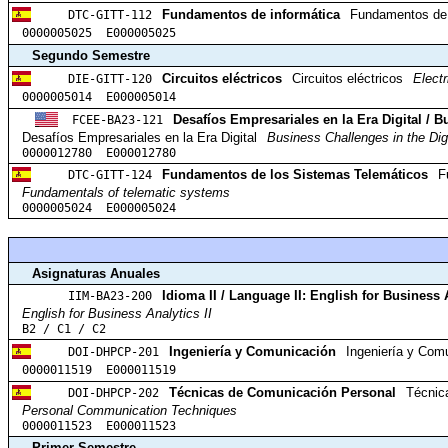
DTC-GITT-112
Fundamentos de informática
Fundamentos de 
0000005025 E000005025
Segundo Semestre
DIE-GITT-120
Circuitos eléctricos
Circuitos eléctricos
Electr
0000005014 E000005014
FCEE-BA23-121
Desafíos Empresariales en la Era Digital / B
Desafíos Empresariales en la Era Digital
Business Challenges in the Dig
0000012780 E000012780
DTC-GITT-124
Fundamentos de los Sistemas Telemáticos
F
Fundamentals of telematic systems
0000005024 E000005024
Asignaturas Anuales
IIM-BA23-200
Idioma II / Language II: English for Business 
English for Business Analytics II
B2 / C1 / C2
DOI-DHPCP-201
Ingeniería y Comunicación
Ingeniería y Com
0000011519 E000011519
DOI-DHPCP-202
Técnicas de Comunicación Personal
Técnic
Personal Communication Techniques
0000011523 E000011523
Primer Semestre