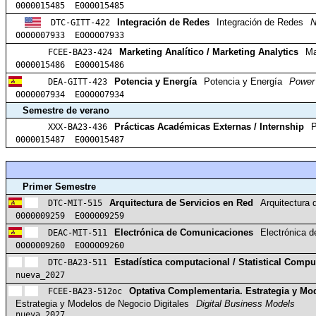
0000015485 E000015485
DTC-GITT-422
Integración de Redes
Integración de Redes
N
0000007933 E000007933
FCEE-BA23-424
Marketing Analítico / Marketing Analytics
Ma
0000015486 E000015486
DEA-GITT-423
Potencia y Energía
Potencia y Energía
Power 
0000007934 E000007934
Semestre de verano
XXX-BA23-436
Prácticas Académicas Externas / Internship
P
0000015487 E000015487
Primer Semestre
DTC-MIT-515
Arquitectura de Servicios en Red
Arquitectura 
0000009259 E000009259
DEAC-MIT-511
Electrónica de Comunicaciones
Electrónica 
0000009260 E000009260
DTC-BA23-511
Estadística computacional / Statistical Compu
nueva_2027
FCEE-BA23-512oc
Optativa Complementaria. Estrategia y Mo
Estrategia y Modelos de Negocio Digitales
Digital Business Models
nueva_2027