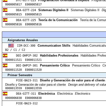
DTC-GITT-223
Programación Orientada a Objetos
Programac
0000005817 E000005817
DEA-GITT-224
Sistemas Digitales II
Sistemas Digitales II
Dig
0000005815 E000005815
DEA-GITT-225
Teoría de la Comunicación
Teoría de la Comu
0000005816 E000005816
Asignaturas Anuales
IIM-DCC-300
Communication Skills
Habilidades Comunicati
B2 / C1 / C2
DOI-DHPCP-302
Habilidades Profesionales
Habilidades Profe
0000011521 E000011521
DOI-DHPCP-301
Pensamiento Crítico
Pensamiento Crítico
Cr
0000011520 E000011520
Primer Semestre
FCEE-BA23-311
Diseño y Generación de valor para el cliente
Diseño y Generación de valor para el cliente
Design and delivery of valu
0000013559 E000013559
DEA-GITT-311
Electrónica
Electrónica
Electronics
0000006838 E000006838
FCEE-BA23-312