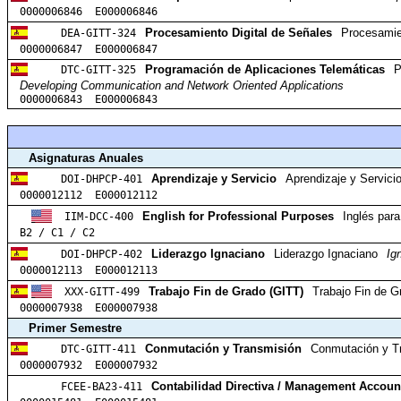
0000006846 E000006846
DEA-GITT-324
Procesamiento Digital de Señales
Procesamie
0000006847 E000006847
DTC-GITT-325
Programación de Aplicaciones Telemáticas
P
Developing Communication and Network Oriented Applications
0000006843 E000006843
Asignaturas Anuales
DOI-DHPCP-401
Aprendizaje y Servicio
Aprendizaje y Servici
0000012112 E000012112
IIM-DCC-400
English for Professional Purposes
Inglés para
B2 / C1 / C2
DOI-DHPCP-402
Liderazgo Ignaciano
Liderazgo Ignaciano
Ig
0000012113 E000012113
XXX-GITT-499
Trabajo Fin de Grado (GITT)
Trabajo Fin de G
0000007938 E000007938
Primer Semestre
DTC-GITT-411
Conmutación y Transmisión
Conmutación y T
0000007932 E000007932
FCEE-BA23-411
Contabilidad Directiva / Management Accoun