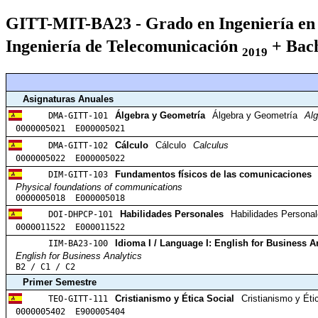
GITT-MIT-BA23 - Grado en Ingeniería en 
Ingeniería de Telecomunicación
+ Bach
2019
Asignaturas Anuales
DMA-GITT-101
Álgebra y Geometría
Álgebra y Geometría
Al
0000005021 E000005021
DMA-GITT-102
Cálculo
Cálculo
Calculus
0000005022 E000005022
DIM-GITT-103
Fundamentos físicos de las comunicaciones
Physical foundations of communications
0000005018 E000005018
DOI-DHPCP-101
Habilidades Personales
Habilidades Persona
0000011522 E000011522
IIM-BA23-100
Idioma I / Language I: English for Business A
English for Business Analytics
B2 / C1 / C2
Primer Semestre
TEO-GITT-111
Cristianismo y Ética Social
Cristianismo y Éti
0000005402 E900005404