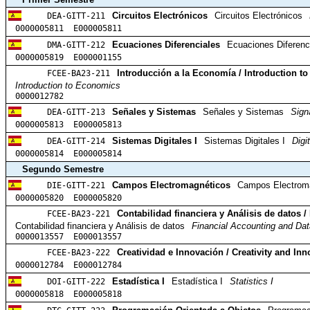
DEA-GITT-211
Circuitos Electrónicos
Circuitos Electrónicos
0000005811 E000005811
DMA-GITT-212
Ecuaciones Diferenciales
Ecuaciones Diferenc
0000005819 E000001155
FCEE-BA23-211
Introducción a la Economía / Introduction t
Introduction to Economics
0000012782
DEA-GITT-213
Señales y Sistemas
Señales y Sistemas
Sign
0000005813 E000005813
DEA-GITT-214
Sistemas Digitales I
Sistemas Digitales I
Digi
0000005814 E000005814
Segundo Semestre
DIE-GITT-221
Campos Electromagnéticos
Campos Electrom
0000005820 E000005820
FCEE-BA23-221
Contabilidad financiera y Análisis de datos 
Contabilidad financiera y Análisis de datos
Financial Accounting and Dat
0000013557 E000013557
FCEE-BA23-222
Creatividad e Innovación / Creativity and Inn
0000012784 E000012784
DOI-GITT-222
Estadística I
Estadística I
Statistics I
0000005818 E000005818