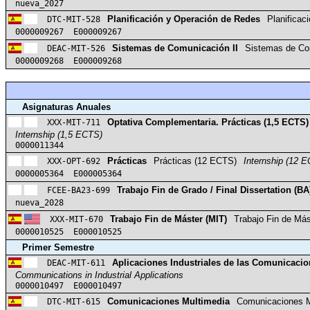
nueva_2027
DTC-MIT-528
Planificación y Operación de Redes
Planificac
0000009267 E000009267
DEAC-MIT-526
Sistemas de Comunicación II
Sistemas de Co
0000009268 E000009268
Asignaturas Anuales
XXX-MIT-711
Optativa Complementaria. Prácticas (1,5 ECTS)
Internship (1,5 ECTS)
0000011344
XXX-OPT-692
Prácticas
Prácticas (12 ECTS)
Internship (12 
0000005364 E000005364
FCEE-BA23-699
Trabajo Fin de Grado / Final Dissertation (BA
nueva_2028
XXX-MIT-670
Trabajo Fin de Máster (MIT)
Trabajo Fin de Más
0000010525 E000010525
Primer Semestre
DEAC-MIT-611
Aplicaciones Industriales de las Comunicaci
Communications in Industrial Applications
0000010497 E000010497
DTC-MIT-615
Comunicaciones Multimedia
Comunicaciones M